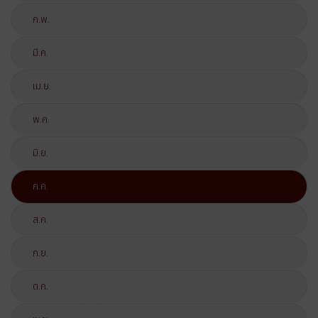
ก.พ.
มี.ค.
เม.ย.
พ.ค.
มิ.ย.
ก.ค.
ส.ค.
ก.ย.
ต.ค.