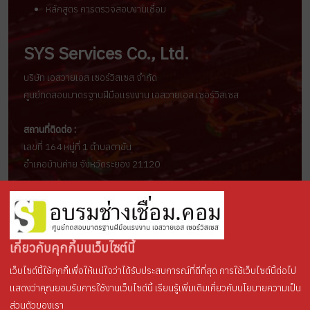
หลักสูตร การตรวจสอบงานเชื่อม
SYS Services Co., Ltd.
บริษัท เอสวายเอส เซอร์วิสเซส จำกัด
ศูนย์ทดสอบมาตรฐานฝีมือแรงงาน เอสวายเอส เซอร์วิสเซส
สถานที่ติดต่อ :
เลขที่ 164 หมู่ที่ 1 ตำบลตาขัน
อำเภอบ้านค่าย จังหวัดระยอง 21120
ช่องทางการติดต่อ :
อีเมล์ :
sys.services2019@gmail.com
ติดต่อ : คุณศิริรัตน์ (มาย), โทร.094-671-1555
เกี่ยวกับคุกกี้บนเว็บไซต์นี้
Line ID :
sys-services
เว็บไซต์นี้ใช้คุกกี้เพื่อให้แน่ใจว่าได้รับประสบการณ์ที่ดีที่สุด การใช้เว็บไซต์นี้ต่อไป
แสดงว่าคุณยอมรับการใช้งานเว็บไซต์นี้ เรียนรู้เพิ่มเติมเกี่ยวกับนโยบายความเป็น
ลิขสิทธิ์ © 2569 ศูนย์ฝึกอบรมช่างเชื่อม . สงวนลิขสิทธิ์.
ส่วนตัวของเรา