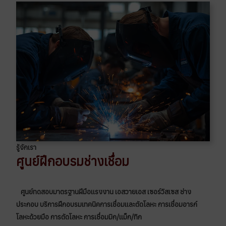
รู้จักเรา
ศูนย์ฝึกอบรมช่างเชื่อม
ศูนย์ทดสอบมาตรฐานฝีมือเเรงงาน เอสวายเอส เซอร์วิสเซส ช่าง
ประกอบ บริการฝึกอบรมเทคนิคการเชื่อมเเละตัดโลหะ การเชื่อมอารก์
โลหะด้วยมือ การตัดโลหะ การเชื่อมมิก/เเม็ก/ทิก