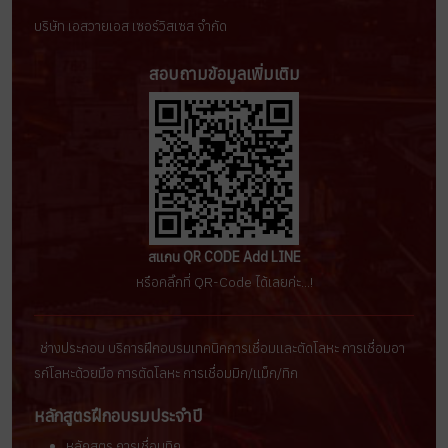
บริษัท เอสวายเอส เซอร์วิสเซส จำกัด
สอบถามข้อมูลเพิ่มเติม
สแกน QR CODE Add LINE
หรือคลิ๊กที่ QR-Code ได้เลยค่ะ...!
ช่างประกอบ บริการฝึกอบรมเทคนิคการเชื่อมเเละตัดโลหะ การเชื่อมอา
รก์โลหะด้วยมือ การตัดโลหะ การเชื่อมมิก/เเม็ก/ทิก
หลักสูตรฝึกอบรมประจำปี
หลักสูตร การเชื่อมทิก