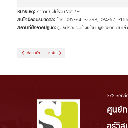
หมายเหตุ:
ราคานี้ยังไม่รวม Vat 7%
สนใจฝึกอบรมติดต่อ:
โทร. 087-841-3399, 094-671-15
สถานที่ฝึกภาคปฏิบัติ:
ศูนย์ฝึกอบรมช่างเชื่อม @ซอยวัดบ้านเก่า
เนื้อหาก่อนหน้า: หลักสูตร ความปลอดภัยในงานเชื่อมไฟฟ้าและตัดโลหะด
เนื้อหาถัดไป: หลักสูตร เทคโนโลยีงานเชื่อมและประกอ
ก่อนหน้า
ต่อไป
SYS Servic
ศูนย์
อร์วิส