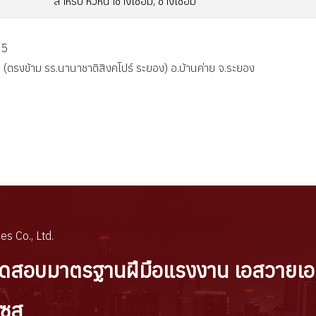
สำหรับ หัวหน้าช่างเชื่อม, ช่างเชื่อม
55
 (ตรงข้าม รร.นานาชาติสิงคโปร์ ระยอง) อ.บ้านค่าย จ.ระยอง
้วยแก๊ส
บ
es Co., Ltd.
ทดสอบมาตรฐานฝีมือแรงงาน เอสวายเอ
เซส