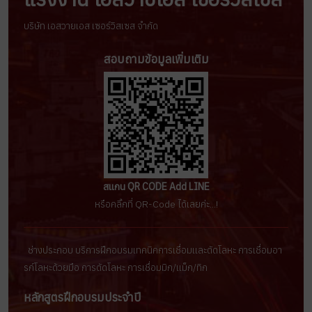
บริษัท เอสวายเอส เซอร์วิสเซส จำกัด
สอบถามข้อมูลเพิ่มเติม
สแกน QR CODE Add LINE
หรือคลิ๊กที่ QR-Code ได้เลยค่ะ...!
ช่างประกอบ บริการฝึกอบรมเทคนิคการเชื่อมเเละตัดโลหะ การเชื่อมอา
รก์โลหะด้วยมือ การตัดโลหะ การเชื่อมมิก/เเม็ก/ทิก
หลักสูตรฝึกอบรมประจำปี