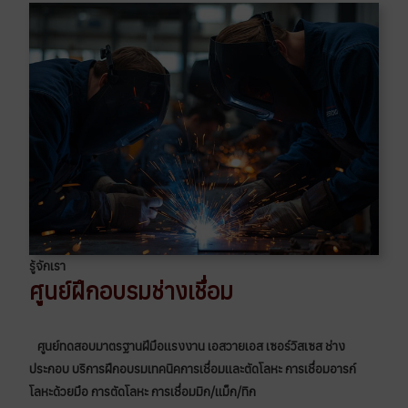
รู้จักเรา
ศูนย์ฝึกอบรมช่างเชื่อม
ศูนย์ทดสอบมาตรฐานฝีมือเเรงงาน เอสวายเอส เซอร์วิสเซส ช่าง
ประกอบ บริการฝึกอบรมเทคนิคการเชื่อมเเละตัดโลหะ การเชื่อมอารก์
โลหะด้วยมือ การตัดโลหะ การเชื่อมมิก/เเม็ก/ทิก