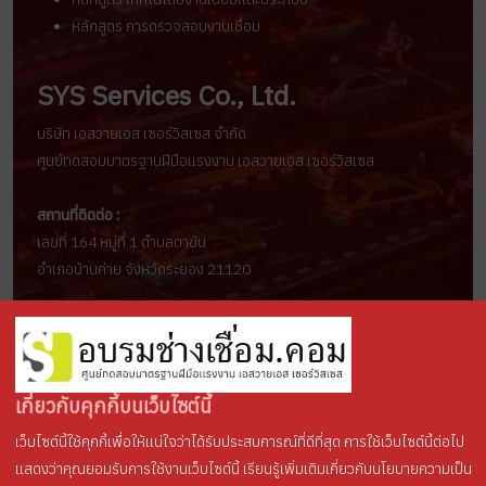
หลักสูตร การตรวจสอบงานเชื่อม
SYS Services Co., Ltd.
บริษัท เอสวายเอส เซอร์วิสเซส จำกัด
ศูนย์ทดสอบมาตรฐานฝีมือแรงงาน เอสวายเอส เซอร์วิสเซส
สถานที่ติดต่อ :
เลขที่ 164 หมู่ที่ 1 ตำบลตาขัน
อำเภอบ้านค่าย จังหวัดระยอง 21120
ช่องทางการติดต่อ :
อีเมล์ :
sys.services2019@gmail.com
ติดต่อ : คุณศิริรัตน์ (มาย), โทร.094-671-1555
เกี่ยวกับคุกกี้บนเว็บไซต์นี้
Line ID :
sys-services
เว็บไซต์นี้ใช้คุกกี้เพื่อให้แน่ใจว่าได้รับประสบการณ์ที่ดีที่สุด การใช้เว็บไซต์นี้ต่อไป
แสดงว่าคุณยอมรับการใช้งานเว็บไซต์นี้ เรียนรู้เพิ่มเติมเกี่ยวกับนโยบายความเป็น
ลิขสิทธิ์ © 2569 ศูนย์ฝึกอบรมช่างเชื่อม . สงวนลิขสิทธิ์.