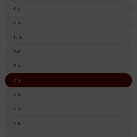
ก.พ.
มี.ค.
เม.ย.
พ.ค.
มิ.ย.
ก.ค.
ส.ค.
ก.ย.
ต.ค.