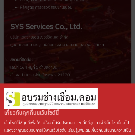
หลักสูตร การตรวจสอบงานเชื่อม
SYS Services Co., Ltd.
บริษัท เอสวายเอส เซอร์วิสเซส จำกัด
ศูนย์ทดสอบมาตรฐานฝีมือแรงงาน เอสวายเอส เซอร์วิสเซส
สถานที่ติดต่อ :
เลขที่ 164 หมู่ที่ 1 ตำบลตาขัน
อำเภอบ้านค่าย จังหวัดระยอง 21120
ช่องทางการติดต่อ :
อีเมล์ :
sys.services2019@gmail.com
ติดต่อ : คุณศิริรัตน์ (มาย), โทร.094-671-1555
เกี่ยวกับคุกกี้บนเว็บไซต์นี้
Line ID :
sys-services
เว็บไซต์นี้ใช้คุกกี้เพื่อให้แน่ใจว่าได้รับประสบการณ์ที่ดีที่สุด การใช้เว็บไซต์นี้ต่อไป
แสดงว่าคุณยอมรับการใช้งานเว็บไซต์นี้ เรียนรู้เพิ่มเติมเกี่ยวกับนโยบายความเป็น
ลิขสิทธิ์ © 2569 ศูนย์ฝึกอบรมช่างเชื่อม . สงวนลิขสิทธิ์.