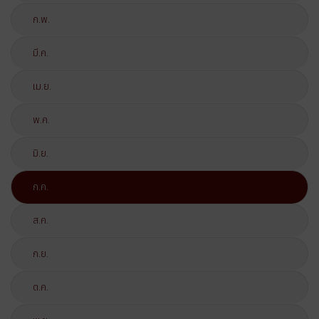
ก.พ.
มี.ค.
เม.ย.
พ.ค.
มิ.ย.
ก.ค.
ส.ค.
ก.ย.
ต.ค.