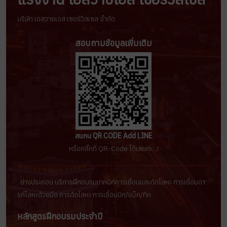
บริษัท เอสวายเอส เซอร์วิสเซส จำกัด
สอบถามข้อมูลเพิ่มเติม
สแกน QR CODE Add LINE
หรือคลิ๊กที่ QR-Code ได้เลยค่ะ...!
ช่างประกอบ บริการฝึกอบรมเทคนิคการเชื่อมเเละตัดโลหะ การเชื่อมอา
รก์โลหะด้วยมือ การตัดโลหะ การเชื่อมมิก/เเม็ก/ทิก
หลักสูตรฝึกอบรมประจำปี