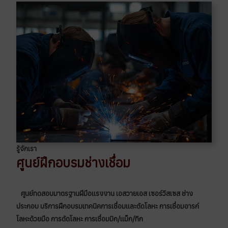
รู้จักเรา
ศูนย์ฝึกอบรมช่างเชื่อม
ศูนย์ทดสอบมาตรฐานฝีมือเเรงงาน เอสวายเอส เซอร์วิสเซส ช่าง
ประกอบ บริการฝึกอบรมเทคนิคการเชื่อมเเละตัดโลหะ การเชื่อมอารก์
โลหะด้วยมือ การตัดโลหะ การเชื่อมมิก/เเม็ก/ทิก