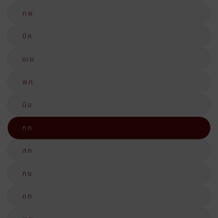
ก.พ.
มี.ค.
เม.ย.
พ.ค.
มิ.ย.
ก.ค.
ส.ค.
ก.ย.
ต.ค.