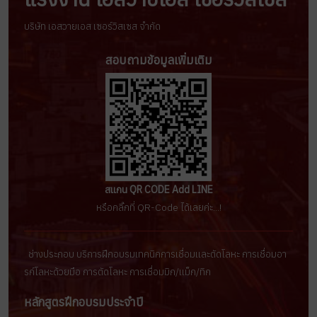
บริษัท เอสวายเอส เซอร์วิสเซส จำกัด
สอบถามข้อมูลเพิ่มเติม
สแกน QR CODE Add LINE
หรือคลิ๊กที่ QR-Code ได้เลยค่ะ...!
ช่างประกอบ บริการฝึกอบรมเทคนิคการเชื่อมเเละตัดโลหะ การเชื่อมอา
รก์โลหะด้วยมือ การตัดโลหะ การเชื่อมมิก/เเม็ก/ทิก
หลักสูตรฝึกอบรมประจำปี