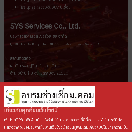
หลักสูตร การตรวจสอบงานเชื่อม
SYS Services Co., Ltd.
บริษัท เอสวายเอส เซอร์วิสเซส จำกัด
ศูนย์ทดสอบมาตรฐานฝีมือแรงงาน เอสวายเอส เซอร์วิสเซส
สถานที่ติดต่อ :
เลขที่ 164 หมู่ที่ 1 ตำบลตาขัน
อำเภอบ้านค่าย จังหวัดระยอง 21120
ช่องทางการติดต่อ :
อีเมล์ :
sys.services2019@gmail.com
ติดต่อ : คุณศิริรัตน์ (มาย), โทร.094-671-1555
เกี่ยวกับคุกกี้บนเว็บไซต์นี้
Line ID :
sys-services
เว็บไซต์นี้ใช้คุกกี้เพื่อให้แน่ใจว่าได้รับประสบการณ์ที่ดีที่สุด การใช้เว็บไซต์นี้ต่อไป
แสดงว่าคุณยอมรับการใช้งานเว็บไซต์นี้ เรียนรู้เพิ่มเติมเกี่ยวกับนโยบายความเป็น
ลิขสิทธิ์ © 2569 ศูนย์ฝึกอบรมช่างเชื่อม . สงวนลิขสิทธิ์.