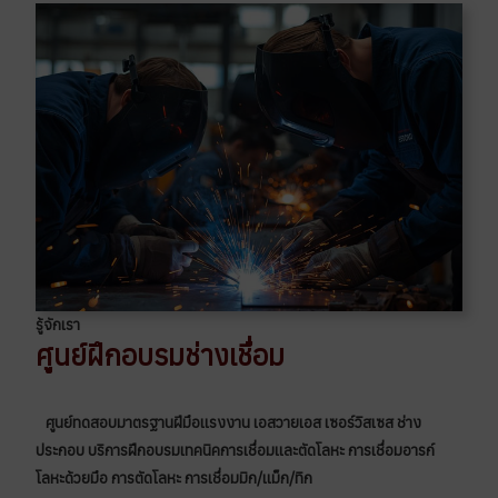
รู้จักเรา
ศูนย์ฝึกอบรมช่างเชื่อม
ศูนย์ทดสอบมาตรฐานฝีมือเเรงงาน เอสวายเอส เซอร์วิสเซส ช่าง
ประกอบ บริการฝึกอบรมเทคนิคการเชื่อมเเละตัดโลหะ การเชื่อมอารก์
โลหะด้วยมือ การตัดโลหะ การเชื่อมมิก/เเม็ก/ทิก