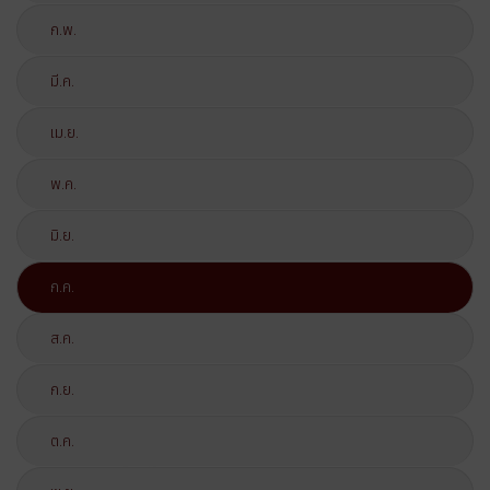
ก.พ.
มี.ค.
เม.ย.
พ.ค.
มิ.ย.
ก.ค.
ส.ค.
ก.ย.
ต.ค.