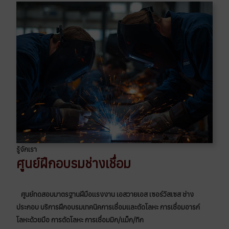
รู้จักเรา
ศูนย์ฝึกอบรมช่างเชื่อม
ศูนย์ทดสอบมาตรฐานฝีมือเเรงงาน เอสวายเอส เซอร์วิสเซส ช่าง
ประกอบ บริการฝึกอบรมเทคนิคการเชื่อมเเละตัดโลหะ การเชื่อมอารก์
โลหะด้วยมือ การตัดโลหะ การเชื่อมมิก/เเม็ก/ทิก