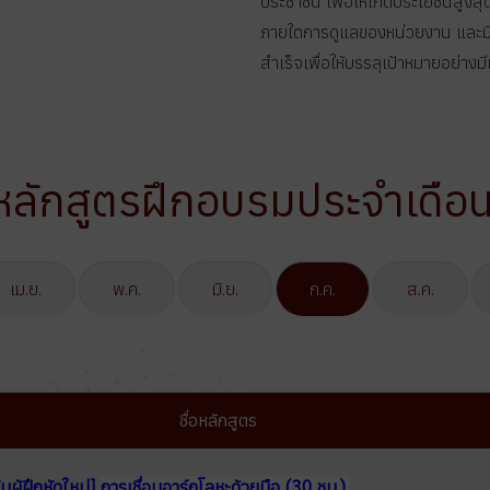
ประชาชน เพื่อให้เกิดประโยชน์สูงสุด
ภายใตการดูแลของหน่วยงาน และ
สำเร็จเพื่อให้บรรลุเป้าหมายอย่างม
หลักสูตรฝึกอบรมประจำเดือ
เม.ย.
พ.ค.
มิ.ย.
ก.ค.
ส.ค.
ชื่อหลักสูตร
บผู้ฝึกหัดใหม่
]
การเชื่อมอาร์กโลหะด้วยมือ (30 ชม.)