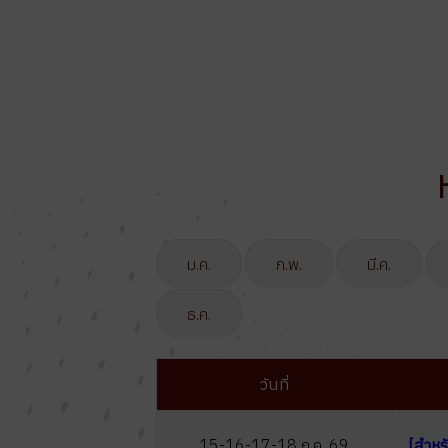
ม.ค.
ก.พ.
มี.ค.
ธ.ค.
วันที่
15-16-17-18 ก.ค. 69
[สำหรั