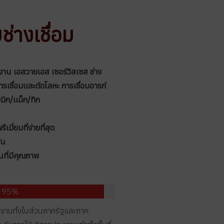
ช่างเชื่อม
าน เอสวายเอส เซอร์วิสเซส ช่าง
ชื่อมเเละตัดโลหะ การเชื่อมอารก์
มิก/เเม็ก/ทิก
ี่ยมที่ง่ายที่สุด
้น
นที่มีคุณภาพ
จ 95%
งานทั้งในส่วนภาครัฐและภาค