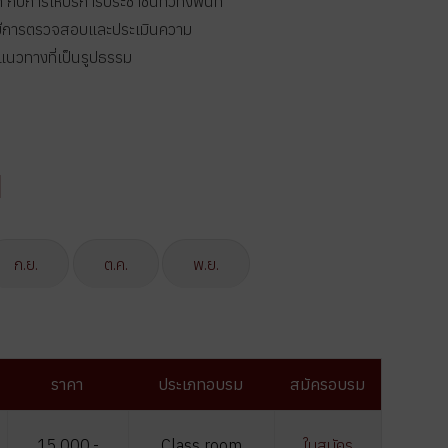
 กับการให้บริการประชาชนทั่วทั้งพื้นที่
มีการตรวจสอบและประเมินความ
ีแนวทางที่เป็นรูปธรรม
น
ก.ย.
ต.ค.
พ.ย.
ราคา
ประเภทอบรม
สมัครอบรม
15,000.-
Class room
ใบสมัคร