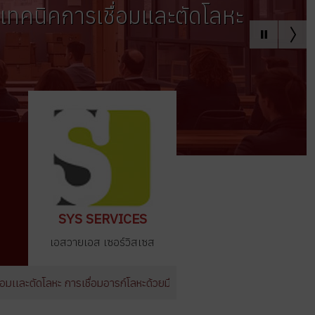
ทคนิคการเชื่อมเเละตัดโลหะ
SYS SERVICES
เอสวายเอส เซอร์วิสเซส
ตัดโลหะ การเชื่อมอารก์โลหะด้วยมือ
ศูนย์ฝึกอบรมช่าง