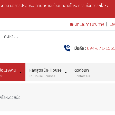
กอบ บริการฝึกอบรมเทคนิคการเชื่อมเเละตัดโลหะ การเชื่อมอารก์โลหะ
แผนที่และการเดินทาง
|
แจ้
การค้นหา
มือถือ :
094-671-155
มือแรงงาน
หลักสูตร In-House
ติดต่อเรา
er
In-House Courses
Contact Us
ร์กโลหะด้วยมือ