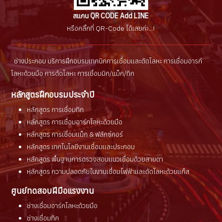
สแกน QR CODE Add LINE
หรือคลิ๊กที่ QR-Code ได้เลยค่ะ...!
ช่างประกอบ บริการฝึกอบรมเทคนิคการเชื่อมเเละตัดโลหะ การเชื่อมอารก์
โลหะด้วยมือ การตัดโลหะ การเชื่อมมิก/เเม็ก/ทิก
หลักสูตรฝึกอบรมประจำปี
หลักสูตร การเชื่อมทิก
หลักสูตร การเชื่อมอาร์กโลหะด้วยมือ
หลักสูตร การเชื่อมแม็ก & ฟลักซ์คอร์
หลักสูตร เทคโนโลยีงานเชื่อมและประกอบ
หลักสูตร พื้นฐานการตรวจสอบแนวเชื่อมด้วยสายตา
หลักสูตร ความปลอดภัยในงานเชื่อมไฟฟ้าและตัดโลหะด้วยแก๊ส
ศูนย์ทดสอบฝีมือแรงงาน
ช่างเชื่อมอาร์กโลหะด้วยมือ
ช่างเชื่อมทิก