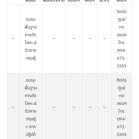
ติดต่อ
อบรม
ศูนย์
พื้นฐาน
ทด
การตัด
สอบฯ
–
–
–
–
–
โลหะ &
โทร.
ติวภาค
094-
ทฤษฎี
671-
1555
อบรม
ติดต่อ
พื้นฐาน
ศูนย์
การตัด
ทด
โลหะ &
สอบฯ
–
–
–
–
–
ติวภาค
โทร.
ทฤษฎี
094-
+ ภาค
671-
ปฏิบัติ
1555