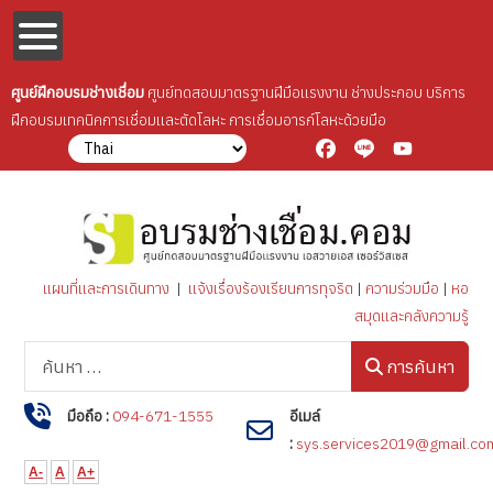
ศูนย์ฝึกอบรมช่างเชื่อม
ศูนย์ทดสอบมาตรฐานฝีมือเเรงงาน ช่างประกอบ บริการ
ฝึกอบรมเทคนิคการเชื่อมเเละตัดโลหะ การเชื่อมอารก์โลหะด้วยมือ
Facebook
Line
YouTube
แผนที่และการเดินทาง
|
แจ้งเรื่องร้องเรียนการทุจริต
|
ความร่วมมือ
|
หอ
สมุดและคลังความรู้
การค้นหา
การค้นหา
มือถือ :
094-671-1555
อีเมล์
:
sys.services2019@gmail.co
A-
A
A+