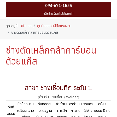
094-671-1555
คลิกโทรติดต่อได้เลยค่ะ!
คุณอยู่ที่:
หน้าแรก
ศูนย์ทดสอบฝีมือแรงงาน
ช่างตัดเหล็กกล้าคาร์บอนด้วยแก๊ส
ช่างตัดเหล็กกล้าคาร์บอน
ด้วยแก๊ส
สาขา ช่างเชื่อมทิก ระดับ 1
(สำหรับ: ช่างเชื่อม / Welder)
หัวข้ออบรม
วันทดสอบ
ค่าดำเนิน
ค่าดำเนิน
รวมค่า
สมัคร
วันที่
เตรียมความ
มาตรฐาน
การฝึก
การทด
ใช้จ่าย
อบรม & ทด
อบรม
พร้อม
ฝีมือแรงงาน
อบรมฯ
สอบฯ
(บาท)
สอบฯ