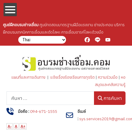
ศูนย์ฝึกอบรมช่างเชื่อม
ศูนย์ทดสอบมาตรฐานฝีมือเเรงงาน ช่างประกอบ บริการ
ฝึกอบรมเทคนิคการเชื่อมเเละตัดโลหะ การเชื่อมอารก์โลหะด้วยมือ
Facebook
Line
YouTube
แผนที่และการเดินทาง
|
แจ้งเรื่องร้องเรียนการทุจริต
|
ความร่วมมือ
|
หอ
สมุดและคลังความรู้
การค้นหา
การค้นหา
มือถือ :
094-671-1555
อีเมล์
:
sys.services2019@gmail.co
A-
A
A+