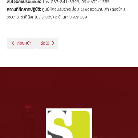
สนใจฝึกอบรมติดต่อ:
โทร. 087-841-3399, 094-671-1555
สถานที่ฝึกภาคปฏิบัติ:
ศูนย์ฝึกอบรมช่างเชื่อม @ซอยวัดบ้านเก่า (ตรงข้าม
รร.นานาชาติสิงคโปร์ ระยอง) อ.บ้านค่าย จ.ระยอง
เนื้อหาก่อนหน้า: หลักสูตร เทคโนโลยีงานเชื่อมและประกอบ
เนื้อหาถัดไป: หลักสูตร การเชื่อมอาร์กโลหะด้วยมือ
ก่อนหน้า
ต่อไป